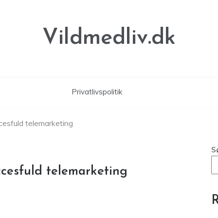
Vildmedliv.dk
Privatlivspolitik
cesfuld telemarketing
S
ccesfuld telemarketing
R