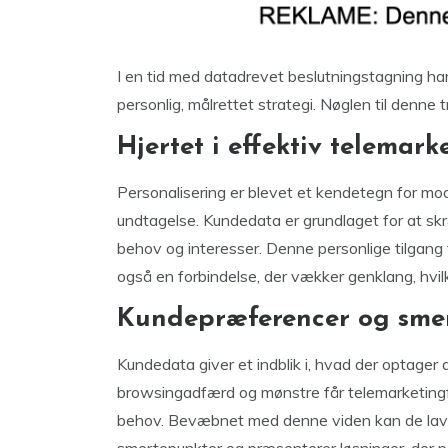
I en tid med datadrevet beslutningstagning har t
personlig, målrettet strategi. Nøglen til denne
Hjertet i effektiv telemark
Personalisering er blevet et kendetegn for mo
undtagelse. Kundedata er grundlaget for at skr
behov og interesser. Denne personlige tilga
også en forbindelse, der vækker genklang, hvil
Kundepræferencer og sme
Kundedata giver et indblik i, hvad der optager 
browsingadfærd og mønstre får telemarketingfo
behov. Bevæbnet med denne viden kan de lave 