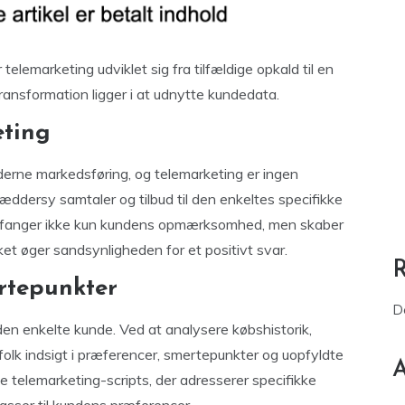
elemarketing udviklet sig fra tilfældige opkald til en
 transformation ligger i at udnytte kundedata.
eting
derne markedsføring, og telemarketing er ingen
æddersy samtaler og tilbud til den enkeltes specifikke
ng fanger ikke kun kundens opmærksomhed, men skaber
ket øger sandsynligheden for et positivt svar.
rtepunkter
D
den enkelte kunde. Ved at analysere købshistorik,
lk indsigt i præferencer, smertepunkter og uopfyldte
A
telemarketing-scripts, der adresserer specifikke