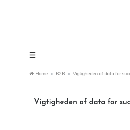
Skip
to
content
Home
»
B2B
»
Vigtigheden af data for suc
Vigtigheden af data for su