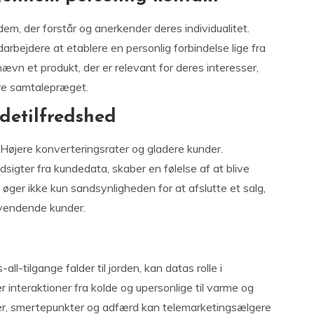
 dem, der forstår og anerkender deres individualitet.
rbejdere at etablere en personlig forbindelse lige fra
r nævn et produkt, der er relevant for deres interesser,
ere samtalepræget.
detilfredshed
 Højere konverteringsrater og gladere kunder.
dsigter fra kundedata, skaber en følelse af at blive
øger ikke kun sandsynligheden for at afslutte et salg,
evendende kunder.
all-tilgange falder til jorden, kan datas rolle i
 interaktioner fra kolde og upersonlige til varme og
er, smertepunkter og adfærd kan telemarketingsælgere