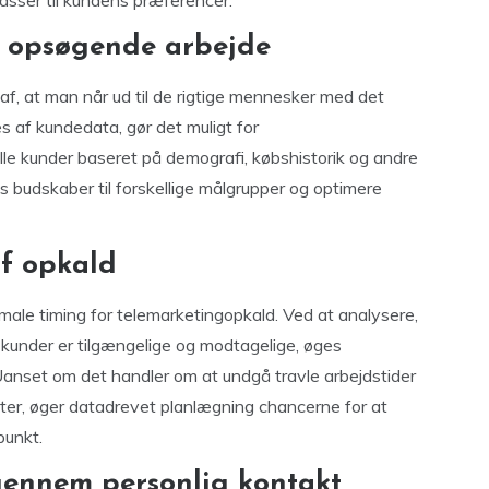
asser til kundens præferencer.
t opsøgende arbejde
f, at man når ud til de rigtige mennesker med det
s af kundedata, gør det muligt for
lle kunder baseret på demografi, købshistorik og andre
 budskaber til forskellige målgrupper og optimere
f opkald
ale timing for telemarketingopkald. Ved at analysere,
e kunder er tilgængelige og modtagelige, øges
Uanset om det handler om at undgå travle arbejdstider
nkter, øger datadrevet planlægning chancerne for at
punkt.
gennem personlig kontakt