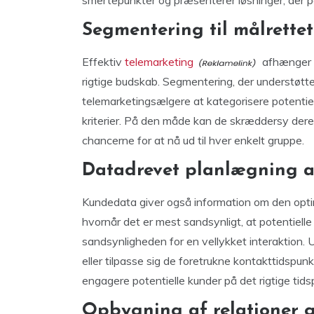
smertepunkter og præsenterer løsninger, der p
Segmentering til målrette
Effektiv
telemarketing
afhænger a
rigtige budskab. Segmentering, der understøtte
telemarketingsælgere at kategorisere potentie
kriterier. På den måde kan de skræddersy deres
chancerne for at nå ud til hver enkelt gruppe.
Datadrevet planlægning a
Kundedata giver også information om den optim
hvornår det er mest sandsynligt, at potentiell
sandsynligheden for en vellykket interaktion. 
eller tilpasse sig de foretrukne kontakttidspu
engagere potentielle kunder på det rigtige tids
Opbygning af relationer 