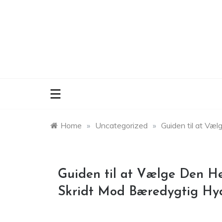
Skip
to
content
Home
»
Uncategorized
»
Guiden til at Væl
Guiden til at Vælge Den Hel
Skridt Mod Bæredygtig Hy