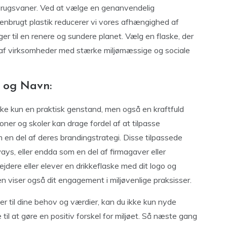
rbrugsvaner. Ved at vælge en genanvendelig
r genbrugt plastik reducerer vi vores afhængighed af
ger til en renere og sundere planet. Vælg en flaske, der
et af virksomheder med stærke miljømæssige og sociale
o og Navn:
kke kun en praktisk genstand, men også en kraftfuld
ner og skoler kan drage fordel af at tilpasse
 en del af deres brandingstrategi. Disse tilpassede
ays, eller endda som en del af firmagaver eller
jdere eller elever en drikkeflaske med dit logo og
 viser også dit engagement i miljøvenlige praksisser.
er til dine behov og værdier, kan du ikke kun nyde
til at gøre en positiv forskel for miljøet. Så næste gang