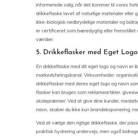
informerede valg, når det kommer til vores fo
drikkeflaske lavet af naturlige materialer elle
ikke-biologisk nedbrydelige materialer og bidra
er certificeret som bæredygtig eller fremstill
værdier.
5. Drikkeflasker med Eget Log
En drikkeflaske med dit eget logo og navn er i
markedsføringskanal. Virksomheder, organisatio
drikkeflasker med deres eget logo og navn som
flasker kan bruges som reklameartikler, giveaw
skolepræmier. Ved at give dine kunder, medarbe
navn, skaber du ikke kun brandeksponering, men
Ved at vælge den rigtige drikkeflaske, der pass
praktisk hydrering undervejs, men også bidrage 