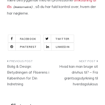
være betryggende med en professionel
omkodning af
lås
, så du har fuld kontrol over, hvem der
har nøglerne.
FACEBOOK
TWITTER
PINTEREST
LINKEDIN
Indlægsnavigation
Bolig & Design:
Hvad kan man bruge sit
Betydningen af Fliserens i
drivhus til? – Fra
København for Din
grøntsagsdyrkning til
Indretning
hverdagsluksus