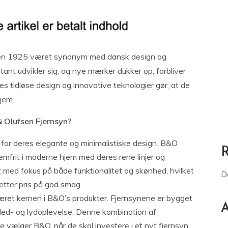
den 1925 været synonym med dansk design og
ant udvikler sig, og nye mærker dukker op, forbliver
s tidløse design og innovative teknologier gør, at de
jem.
 Olufsen Fjernsyn?
 for deres elegante og minimalistiske design.
B&O
lemfrit i moderne hjem med deres rene linjer og
 med fokus på både funktionalitet og skønhed, hvilket
D
sætter pris på god smag.
 været kernen i B&O’s produkter. Fjernsynene er bygget
A
illed- og lydoplevelse. Denne kombination af
vælger B&O, når de skal investere i et nyt fjernsyn.