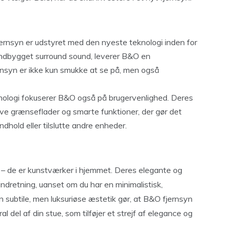
jernsyn er udstyret med den nyeste teknologi inden for
il indbygget surround sound, leverer B&O en
rnsyn er ikke kun smukke at se på, men også
nologi fokuserer B&O også på brugervenlighed. Deres
ive grænseflader og smarte funktioner, der gør det
ndhold eller tilslutte andre enheder.
i – de er kunstværker i hjemmet. Deres elegante og
indretning, uanset om du har en minimalistisk,
en subtile, men luksuriøse æstetik gør, at B&O fjernsyn
l del af din stue, som tilføjer et strejf af elegance og