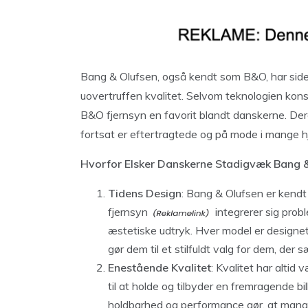
Bang & Olufsen, også kendt som B&O, har si
uovertruffen kvalitet. Selvom teknologien konst
B&O fjernsyn en favorit blandt danskerne. Dere
fortsat er eftertragtede og på mode i mange h
Hvorfor Elsker Danskerne Stadigvæk Bang &
Tidens Design
: Bang & Olufsen er kendt
fjernsyn
integrerer sig prob
æstetiske udtryk. Hver model er designet
gør dem til et stilfuldt valg for dem, der 
Enestående Kvalitet
: Kvalitet har altid
til at holde og tilbyder en fremragende b
holdbarhed og performance gør, at mange 