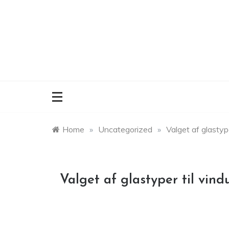
Skip
to
content
Home
»
Uncategorized
»
Valget af glastype
Valget af glastyper til vind