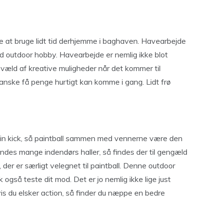
je at bruge lidt tid derhjemme i baghaven. Havearbejde
od outdoor hobby. Havearbejde er nemlig ikke blot
væld af kreative muligheder når det kommer til
anske få penge hurtigt kan komme i gang. Lidt frø
nalin kick, så paintball sammen med vennerne være den
findes mange indendørs haller, så findes der til gengæld
 er særligt velegnet til paintball. Denne outdoor
sk også teste dit mod. Det er jo nemlig ikke lige just
hvis du elsker action, så finder du næppe en bedre