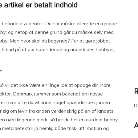
t befinde os udenfor. Du har måske allerede en gruppe
obby; og netop af denne grund går du måske selv med
bby. Men hvor skal du begynde? For at gøre jobbet
r 5 bud på et par spændende og anderledes hobbyer,
r
 så vil det ikke være en ringe idé at opdage din indre
etektor. Danmark rummer som bekendt en masse
over hvor ofte du vil finde noget spændende i jorden
D
r sig om levn fra anden verdenskrig på en af landets
 en nærtliggende mark, så har du her en outdoor hobby,
A
 metaldetektor jo nemlig både frisk luft, motion og