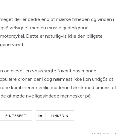
e meget der er bedre end at mærke friheden og vinden i
 også velsignet med en masse gudeskønne
motorcykel. Dette er naturligvis ikke den billigste
ngene værd.
en og blevet en vaskeægte favorit hos mange
opulære droner, der i dag nærmest ikke kan undgås at
drone kombinerer nemlig moderne teknik med timevis af
måde at møde nye ligesindede mennesker på.
PINTEREST
LINKEDIN