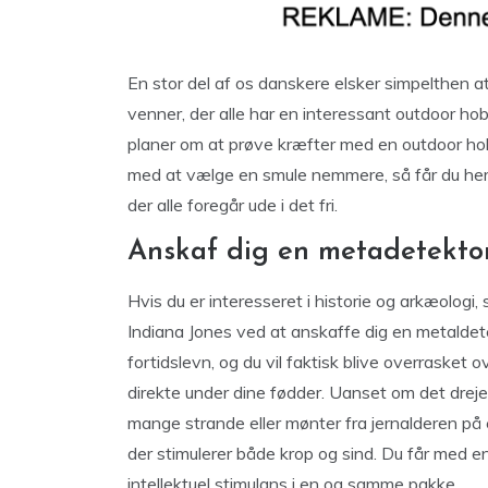
En stor del af os danskere elsker simpelthen a
venner, der alle har en interessant outdoor h
planer om at prøve kræfter med en outdoor ho
med at vælge en smule nemmere, så får du he
der alle foregår ude i det fri.
Anskaf dig en metadetekto
Hvis du er interesseret i historie og arkæologi,
Indiana Jones ved at anskaffe dig en metald
fortidslevn, og du vil faktisk blive overrasket 
direkte under dine fødder. Uanset om det dreje
mange strande eller mønter fra jernalderen på
der stimulerer både krop og sind. Du får med en
intellektuel stimulans i en og samme pakke.